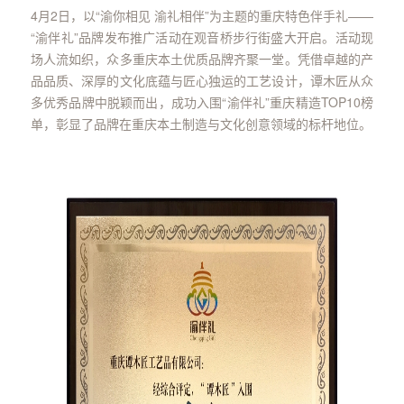
4月2日，以“渝你相见 渝礼相伴”为主题的重庆特色伴手礼——
“渝伴礼”品牌发布推广活动在观音桥步行街盛大开启。活动现
场人流如织，众多重庆本土优质品牌齐聚一堂。凭借卓越的产
品品质、深厚的文化底蕴与匠心独运的工艺设计，谭木匠从众
多优秀品牌中脱颖而出，成功入围“渝伴礼”重庆精造TOP10榜
单，彰显了品牌在重庆本土制造与文化创意领域的标杆地位。