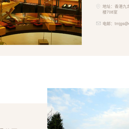
地址：香港九龙
楼708室
电邮：tmjgs@c