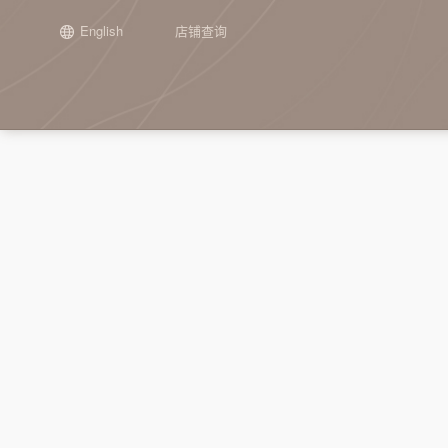
English
店铺查询
场景
正在发生
新闻
加盟介绍
集团介绍
品牌历程
工艺
往期精彩
申请加盟
子公司介
通用单品
『栉佩之美』2026第十届谭木匠
谭木匠第二期“投资人走进工厂”活
关于谭木匠
礼盒甄选
开始
木梳
『栉佩之美』202
重庆谭木匠
镜
设计大赛
动纪实
设计大赛
心意礼赠
宗旨与使命
喜事连连
第一阶段：起步
护发梳
江苏谭木匠
角
全部 >
从“找活路”到“创造美”： 谭木匠亮
坚持梳头21天，
时光经典
产品定位
联名之作
第二阶段：探索
镜梳套装
手
相2026“品牌中国行”重庆交流活动
化？
第三阶段：成长
手镯
其
谭木匠“木艺生活家·大师课堂”——
全部 >
首期雕漆丹心活动圆满收官
第四阶段：突破