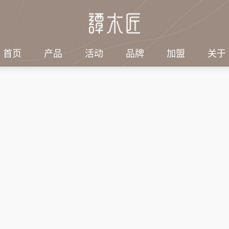
首页
产品
活动
品牌
加盟
关于
绍
探索
社会责任
集团结构
电子刊物
3第七届谭木匠
工艺品有限公司
子
匠人故事
情暖端午，敬老同行｜
集团结构
2026年/第2期
谭木匠志愿者端午赴养
刊）
旅游发展有限公司
梳
感动顾客
老服务站暖心助老
会带来什么变
2026年/第1期
珠
情暖六一·陪伴特教儿
刊）
童快乐过节｜谭木匠爱
他
2025年/第4期
心公益行温暖启航
刊）