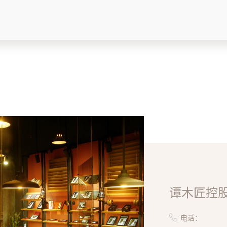
全部 >
2025年/第3期
刊）
全部 >
谭木匠控
电话：