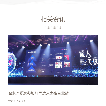
相关资讯
谭木匠受邀参加阿里达人之夜台北站
2018-09-21