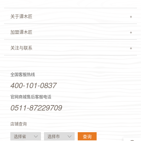
关于谭木匠
加盟谭木匠
关注与联系
全国客服热线
400-101-0837
官网商城售后客服电话
0511-87229709
店铺查询