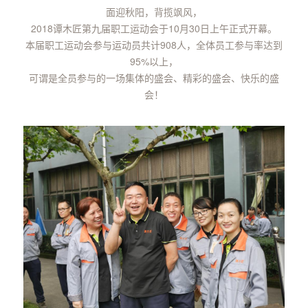
面迎秋阳，背揽飒风，
2018谭木匠第九届职工运动会于10月30日上午正式开幕。
本届职工运动会参与运动员共计908人，全体员工参与率达到
95%以上，
可谓是全员参与的一场集体的盛会、精彩的盛会、快乐的盛
会！