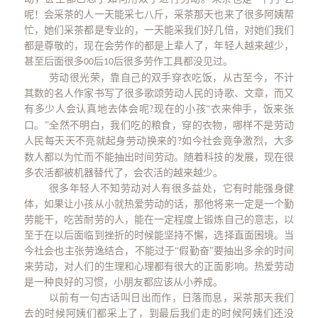
呢！会采茶的人一天能采七八斤，采茶那天也来了很多阿姨帮
忙，她们采茶都是专业的，一天能采我们好几倍，对她们我们
都是尊敬的，现在会劳作的都是上辈人了，年轻人越来越少，
甚至后面很多
后
后很多劳作工具都没见过。
00
10
劳动很光荣，靠自己的双手穿衣吃饭，从古至今，不计
其数的名人作家书写了很多歌颂劳动人民的诗歌、文章，而又
有多少人会认真地去体会呢
现在的小孩“衣来伸手，饭来张
?
口。”全然不明白，我们吃的粮食，穿的衣物，哪样不是劳动
人民每天天不亮就起身劳动换来的
如今社会竟争激烈，大多
?
数人都以为忙而不能抽出时间劳动。随着科技的发展，现在很
多农活都被机器替代了，会农活的越来越少。
很多年轻人不知劳动对人有很多益处，它有时能强身健
体，如果让小孩从小就热爱劳动的话，那他将来一定是一个勤
劳能干，吃苦耐劳的人，能在一定程度上锻炼自己的意志，以
至于在以后面临到挫折的时候能坚持不懈，选择直面困境。当
今社会也主张劳逸结合，不能过于
“假勤奋”要抽出多余的时间
来劳动，对人们的生理和心理都有很大的正面影响。热爱劳动
是一种良好的习惯，小朋友都应该从小养成。
以前有一句古话叫日出而作，日落而息，采茶那天我们
去的时候阿姨们都采上了，到最后我们走的时候阿姨们还没