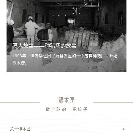
匠人故事——种猪场的故事
1993年，谭传华租用了万县郊区的一个废弃种猪厂，开始
做木梳。
做 全 球 的 一 把 梳 子
关于谭木匠