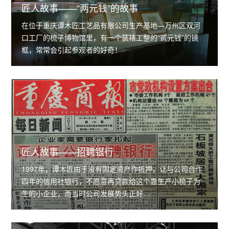
匠人故事——“两元钱”的故事
在位于重庆谭木匠工艺品有限公司生产基地—万州区双河
口工厂的梳子博物馆里，有一个装裱工整的“贰元钱”的镜
框，常常会引起参观者的好奇！
匠人故事——招聘银行
1997年，谭木匠由于没有固定资产作抵押，让与公司合作
四年的信用社银行，不愿意再贷款给这个靠生产小梳子为
生的小企业，而当时公司发展势头正好…