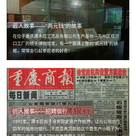
匠人故事——“两元钱”的故事
在位于重庆谭木匠工艺品有限公司生产基地—万州区双河
口工厂的梳子博物馆里，有一个装裱工整的“贰元钱”的镜
框，常常会引起参观者的好奇！
匠人故事——招聘银行
1997年，谭木匠由于没有固定资产作抵押，让与公司合作
四年的信用社银行，不愿意再贷款给这个靠生产小梳子为
生的小企业，而当时公司发展势头正好…