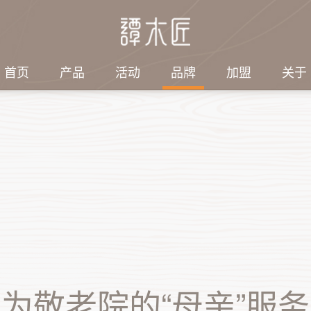
首页
产品
活动
品牌
加盟
关于
绍
探索
社会责任
集团结构
电子刊物
3第七届谭木匠
工艺品有限公司
子
匠人故事
情暖端午，敬老同行｜
集团结构
2026年/第2期
谭木匠志愿者端午赴养
刊）
旅游发展有限公司
梳
感动顾客
老服务站暖心助老
会带来什么变
2026年/第1期
珠
情暖六一·陪伴特教儿
刊）
童快乐过节｜谭木匠爱
他
2025年/第4期
心公益行温暖启航
为敬老院的“母亲”服务
刊）