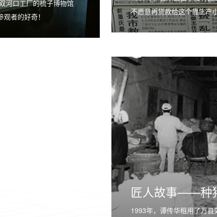
双河口工厂的梳子博物馆
不愿意再贷款给这个靠生产
参观者的好奇！
匠人故事——种
1993年，谭传华租用了万