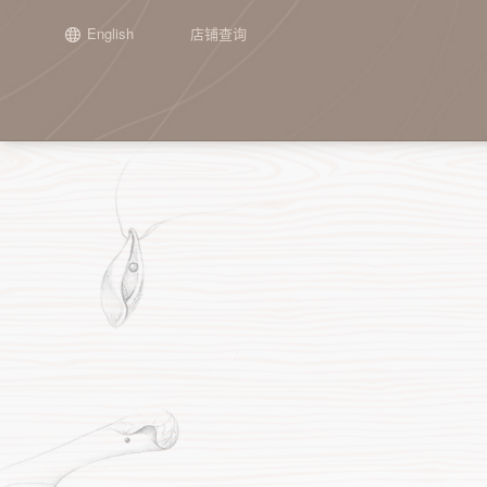
English
店铺查询
场景
正在发生
新闻
加盟介绍
集团介绍
品牌历程
工艺
往期精彩
申请加盟
子公司介
通用单品
『栉佩之美』2026第十届谭木匠
谭木匠第二期“投资人走进工厂”活
关于谭木匠
礼盒甄选
开始
木梳
『栉佩之美』202
重庆谭木匠
镜
设计大赛
动纪实
设计大赛
心意礼赠
宗旨与使命
喜事连连
第一阶段：起步
护发梳
江苏谭木匠
角
全部 >
从“找活路”到“创造美”： 谭木匠亮
坚持梳头21天，
时光经典
产品定位
联名之作
第二阶段：探索
镜梳套装
手
相2026“品牌中国行”重庆交流活动
化？
第三阶段：成长
手镯
其
谭木匠“木艺生活家·大师课堂”——
全部 >
首期雕漆丹心活动圆满收官
第四阶段：突破