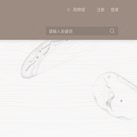
购物袋
注册
登录
品牌视频
投资者关系
（季
公告以及通函
招股书
公司资料
企业管制
（季
电邮登记
投资者查询
（季