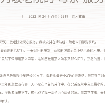
全部 >
2025年/第3期
刊）
2022-10-24
点击：8219 匠人故事
全部 >
万州双河口敬老院做爱心服务，我被安排在清洁组，给老人们擦洗家具。
步履蹒跚的老奶奶，一头银色的短发，满脸的皱纹记录下她沧桑的人生。
手虽然干涩却是那么温暖，这种感觉是那么熟悉又那么陌生。熟悉的是，
她自己告诉我今年已经
90
岁了。看着比母亲小
3
岁的老奶奶，我回到了对
从童年到逝世没有哪一天不是在辛苦的劳作中。在兄弟姐妹中我是最小的
去。子欲孝而亲不在，这也成了我一辈子内心深处的痛。我常常在想，母
声琅琅。