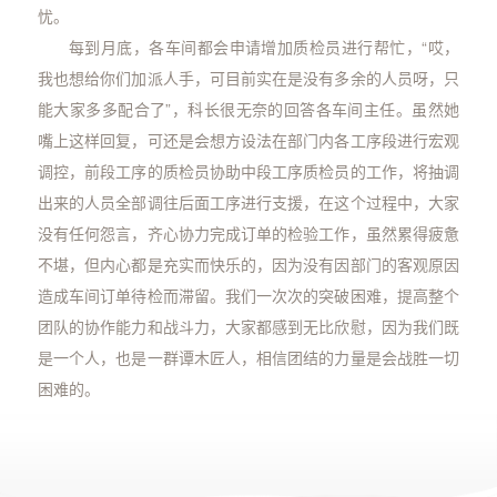
忧。
每到月底，各车间都会申请增加质检员进行帮忙，“哎，
我也想给你们加派人手，可目前实在是没有多余的人员呀，只
能大家多多配合了”，科长很无奈的回答各车间主任。虽然她
嘴上这样回复，可还是会想方设法在部门内各工序段进行宏观
调控，前段工序的质检员协助中段工序质检员的工作，将抽调
出来的人员全部调往后面工序进行支援，在这个过程中，大家
没有任何怨言，齐心协力完成订单的检验工作，虽然累得疲惫
不堪，但内心都是充实而快乐的，因为没有因部门的客观原因
造成车间订单待检而滞留。我们一次次的突破困难，提高整个
团队的协作能力和战斗力，大家都感到无比欣慰，因为我们既
是一个人，也是一群谭木匠人，相信团结的力量是会战胜一切
困难的。