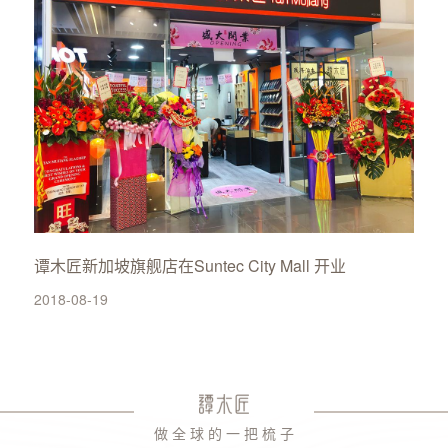
谭木匠新加坡旗舰店在Suntec City Mall 开业
2018-08-19
做 全 球 的 一 把 梳 子