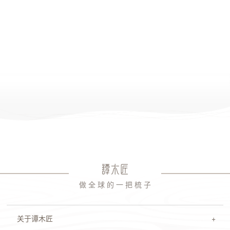
做 全 球 的 一 把 梳 子
关于谭木匠