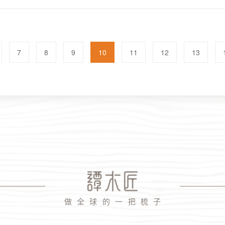
7
8
9
10
11
12
13
做 全 球 的 一 把 梳 子