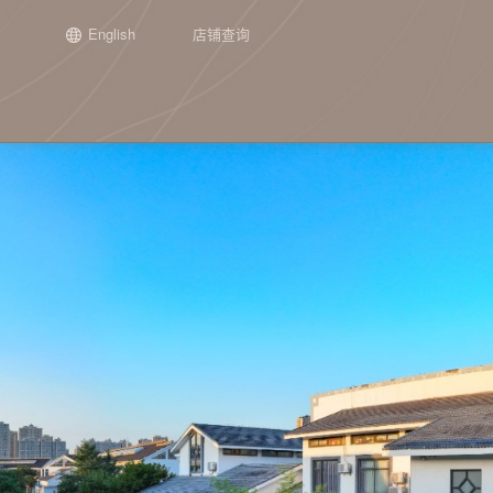
English
店铺查询
场景
正在发生
新闻
加盟介绍
集团介绍
品牌历程
工艺
往期精彩
申请加盟
子公司介
通用单品
『栉佩之美』2026第十届谭木匠
谭木匠第二期“投资人走进工厂”活
关于谭木匠
礼盒甄选
开始
木梳
『栉佩之美』202
重庆谭木匠
镜
设计大赛
动纪实
设计大赛
心意礼赠
宗旨与使命
喜事连连
第一阶段：起步
护发梳
江苏谭木匠
角
全部 >
从“找活路”到“创造美”： 谭木匠亮
坚持梳头21天，
时光经典
产品定位
联名之作
第二阶段：探索
镜梳套装
手
相2026“品牌中国行”重庆交流活动
化？
第三阶段：成长
手镯
其
谭木匠“木艺生活家·大师课堂”——
全部 >
首期雕漆丹心活动圆满收官
第四阶段：突破