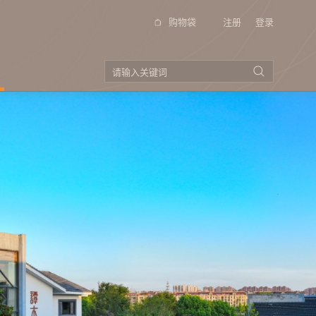
购物袋
注册
登录
品牌视频
投资者关系
（季
公告以及通函
招股书
公司资料
企业管制
（季
电邮登记
投资者查询
（季