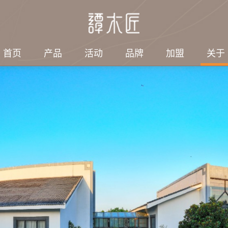
首页
产品
活动
品牌
加盟
关于
绍
探索
社会责任
集团结构
电子刊物
3第七届谭木匠
工艺品有限公司
子
匠人故事
情暖端午，敬老同行｜
集团结构
2026年/第2期
谭木匠志愿者端午赴养
刊）
旅游发展有限公司
梳
感动顾客
老服务站暖心助老
会带来什么变
2026年/第1期
珠
情暖六一·陪伴特教儿
刊）
童快乐过节｜谭木匠爱
他
2025年/第4期
心公益行温暖启航
刊）