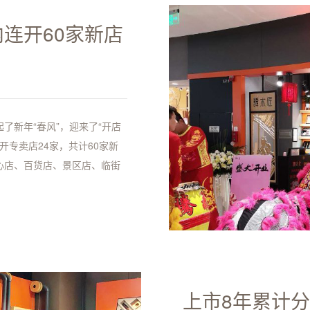
内连开60家新店
了新年“春风”，迎来了“开店
新开专卖店24家，共计60家新
心店、百货店、景区店、临街
上市8年累计