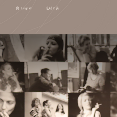
English
店铺查询
场景
正在发生
新闻
加盟介绍
集团介绍
品牌历程
工艺
往期精彩
申请加盟
子公司介
通用单品
『栉佩之美』2026第十届谭木匠
谭木匠第二期“投资人走进工厂”活
关于谭木匠
礼盒甄选
开始
木梳
『栉佩之美』202
重庆谭木匠
镜
设计大赛
动纪实
设计大赛
心意礼赠
宗旨与使命
喜事连连
第一阶段：起步
护发梳
江苏谭木匠
角
全部 >
从“找活路”到“创造美”： 谭木匠亮
坚持梳头21天，
时光经典
产品定位
联名之作
第二阶段：探索
镜梳套装
手
相2026“品牌中国行”重庆交流活动
化？
第三阶段：成长
手镯
其
谭木匠“木艺生活家·大师课堂”——
全部 >
首期雕漆丹心活动圆满收官
第四阶段：突破