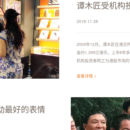
谭木匠受机构
2018-11-28
2009年12月，谭木匠在港
金约1.395亿港币。上市8
机构投资者称之为港股市场的“
查看详情 >
动最好的表情