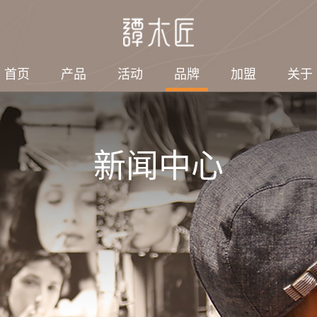
首页
产品
活动
品牌
加盟
关于
新闻中心
绍
探索
社会责任
集团结构
电子刊物
3第七届谭木匠
工艺品有限公司
子
匠人故事
情暖端午，敬老同行｜
集团结构
2026年/第2期
谭木匠志愿者端午赴养
刊）
旅游发展有限公司
梳
感动顾客
老服务站暖心助老
会带来什么变
2026年/第1期
珠
情暖六一·陪伴特教儿
刊）
童快乐过节｜谭木匠爱
他
2025年/第4期
心公益行温暖启航
刊）