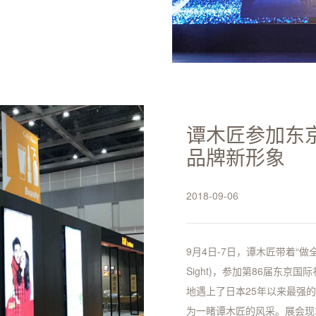
谭木匠参加东
品牌新形象
2018-09-06
9月4日-7日，谭木匠带着“做
Sight)，参加第86届东京国际礼品展
地遇上了日本25年以来最强
为一睹谭木匠的风采。展会现