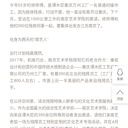
今年53岁的修师傅，是谭木匠重庆万州工厂一名普通的操作
工，因为肢体残疾，行动不便，他一直没有离开过重庆，下个
月，受远在1000公里之外的南京艺术学院的邀请，修师傅和
他的350位残疾同事一起，要集体出发去江苏南京了。
化身为两天的“南艺人”
出行计划纯属偶然。
2017年，机缘巧合，南京艺术学院得知它的老合作方：重视
设计和创意的中国传统木梳制造企业——重庆谭木匠工艺品有
限公司的万州工厂里，有着350名左右的残障员工（工厂总员
客服
工800人左右），市面上近一半美丽的产品来自残障员工之
手。
顶部
在公共空间里，适合残障特殊人群参与的文化艺术类服务的鲜
少。作为全国最大的综合性艺术学府——南京艺术学院，决定
向来自谭木匠的350余位特殊劳动者发出邀请，请他们来南艺
参加一场为残障员工特别定制的文化艺术专场活动，并在4月