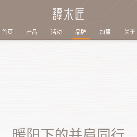
首页
产品
活动
品牌
加盟
关于
绍
探索
社会责任
集团结构
电子刊物
3第七届谭木匠
工艺品有限公司
子
匠人故事
情暖端午，敬老同行｜
集团结构
2026年/第2期
谭木匠志愿者端午赴养
刊）
旅游发展有限公司
梳
感动顾客
老服务站暖心助老
会带来什么变
2026年/第1期
珠
情暖六一·陪伴特教儿
刊）
童快乐过节｜谭木匠爱
他
2025年/第4期
心公益行温暖启航
暖阳下的并肩同行
刊）