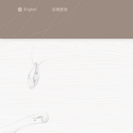
English
店铺查询
场景
正在发生
新闻
加盟介绍
集团介绍
品牌历程
工艺
往期精彩
申请加盟
子公司介
通用单品
『栉佩之美』2026第十届谭木匠
谭木匠第二期“投资人走进工厂”活
关于谭木匠
礼盒甄选
开始
木梳
『栉佩之美』202
重庆谭木匠
镜
设计大赛
动纪实
设计大赛
心意礼赠
宗旨与使命
喜事连连
第一阶段：起步
护发梳
江苏谭木匠
角
全部 >
从“找活路”到“创造美”： 谭木匠亮
坚持梳头21天，
时光经典
产品定位
联名之作
第二阶段：探索
镜梳套装
手
相2026“品牌中国行”重庆交流活动
化？
第三阶段：成长
手镯
其
谭木匠“木艺生活家·大师课堂”——
全部 >
首期雕漆丹心活动圆满收官
第四阶段：突破