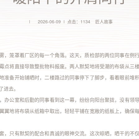
全部 >
2025年/第3期
刊）
2026-06-09
点击：1134 匠人故事
全部 >
雾，笼罩着厂区的每一个角落。这天，质检部的两位同事在例
霉点将直接导致整批物料报废。两人默契地将受潮的布袋从三
地准备开始铺晒时，二楼路过的同事停下了脚步，看着眼前堆
了进去。
，办公室和后勤的同事看到这一幕，纷纷向阳台聚拢，没有领
翼翼地将布袋从纸箱中取出，轻轻平铺在宽敞的纸板上，确保
套，只有默契的配合和真诚的眼神交流。这次晾晒，晒干的不