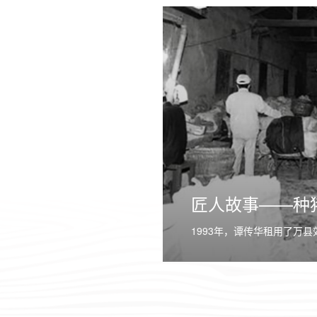
匠人故事——种
1993年，谭传华租用了万