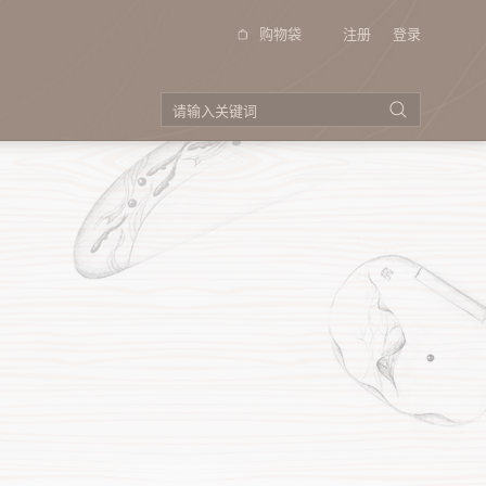
购物袋
注册
登录
品牌视频
投资者关系
（季
公告以及通函
招股书
公司资料
企业管制
（季
电邮登记
投资者查询
（季