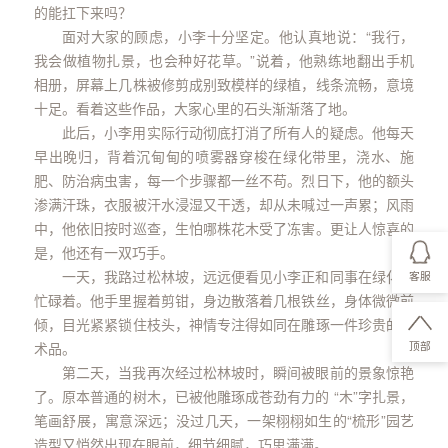
的能扛下来吗？
面对大家的顾虑，小李十分坚定。他认真地说：“我行，
我会做植物扎景，也会种好花草。”说着，他熟练地翻出手机
相册，屏幕上几株被修剪成别致模样的绿植，线条流畅，意境
十足。看着这些作品，大家心里的石头渐渐落了地。
此后，小李用实际行动彻底打消了所有人的疑虑。他每天
早出晚归，背着沉甸甸的喷雾器穿梭在绿化带里，浇水、施
肥、防治病虫害，每一个步骤都一丝不苟。烈日下，他的额头
渗满汗珠，衣服被汗水浸湿又干透，却从未喊过一声累；风雨
中，他依旧按时巡查，生怕哪株花木受了冻害。更让人惊喜的
是，他还有一双巧手。
一天，我路过松林坡，远远便看见小李正和同事在绿化带
客服
忙碌着。他手里握着剪钳，身边散落着几根铁丝，身体微微前
倾，目光紧紧锁住枝头，神情专注得如同在雕琢一件珍贵的艺
顶部
术品。
第二天，当我再次经过松林坡时，瞬间被眼前的景象惊艳
了。原本普通的树木，已被他雕琢成苍劲有力的 “木”字扎景，
笔画舒展，寓意深远；没过几天，一架栩栩如生的“梳形”园艺
造型又悄然出现在眼前，细节细腻，巧思满满。