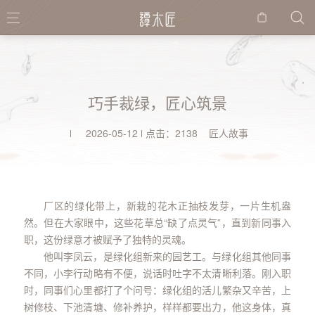
购物
袋
巧手裁绿，匠心筑景
2026-05-12
点击：2138 匠人故事
厂区的绿化带上，新栽的花木正抽枝发芽，一片生机盎
然。但在大家眼中，这些花草总“缺了点灵气”，直到新同事入
职，这份绿意才被赋予了独特的灵魂。
他叫李凤云，是绿化组新来的园艺工。与绿化组其他同事
不同，小李行动略有不便，说话时吐字不太清晰利落。刚入职
时，同事们心里都打了个问号：绿化组的活儿繁杂又辛苦，上
树修枝、下池清塘、修补养护，样样都要出力，他这身体，真