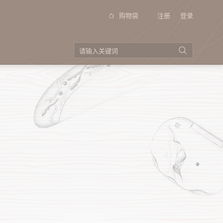
购物袋
注册
登录
品牌视频
投资者关系
（季
公告以及通函
招股书
公司资料
企业管制
（季
电邮登记
投资者查询
（季