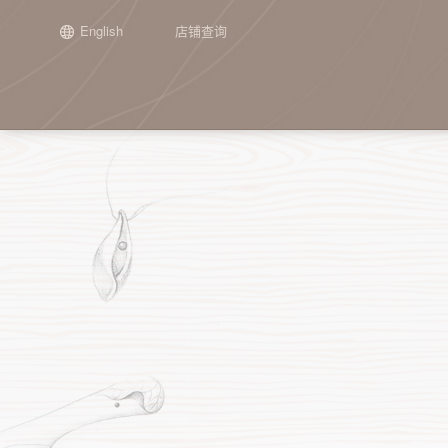
English
店铺查询
场景
正在发生
新闻
加盟介绍
集团介绍
品牌历程
工艺
往期精彩
申请加盟
子公司介
通用单品
『栉佩之美』2026第十届谭木匠
谭木匠第二期“投资人走进工厂”活
关于谭木匠
礼盒甄选
开始
木梳
『栉佩之美』202
重庆谭木匠
镜
设计大赛
动纪实
设计大赛
心意礼赠
宗旨与使命
喜事连连
第一阶段：起步
护发梳
江苏谭木匠
角
全部 >
从“找活路”到“创造美”： 谭木匠亮
坚持梳头21天，
时光经典
产品定位
联名之作
第二阶段：探索
镜梳套装
手
相2026“品牌中国行”重庆交流活动
化？
第三阶段：成长
手镯
其
谭木匠“木艺生活家·大师课堂”——
全部 >
首期雕漆丹心活动圆满收官
第四阶段：突破