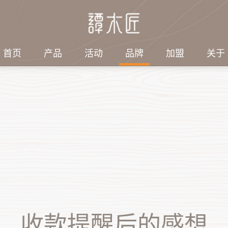
首页
产品
活动
品牌
加盟
关于
绍
探索
社会责任
集团结构
电子刊物
3第七届谭木匠
工艺品有限公司
子
匠人故事
情暖端午，敬老同行｜
集团结构
2026年/第2期
谭木匠志愿者端午赴养
刊）
旅游发展有限公司
梳
感动顾客
老服务站暖心助老
会带来什么变
2026年/第1期
珠
情暖六一·陪伴特教儿
刊）
童快乐过节｜谭木匠爱
他
2025年/第4期
心公益行温暖启航
收款提醒后的感想
刊）